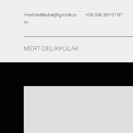
mertdelikkulak@gmail.co
+39 338 367 07 87
m
MERT DELIKKULAK