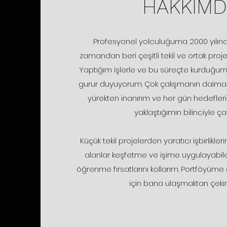
HAKKIMD
Profesyonel yolculuğuma 2000 yılın
zamandan beri çeşitli tekil ve ortak proje
Yaptığım işlerle ve bu süreçte kurduğum u
gurur duyuyorum. Çok çalışmanın daima
yürekten inanırım ve her gün hedefle
yaklaştığımın bilinciyle çal
Küçük tekil projelerden yaratıcı işbirlikle
alanlar keşfetme ve işime uygulayabile
öğrenme fırsatlarını kollarım. Portföyüme 
için bana ulaşmaktan çeki